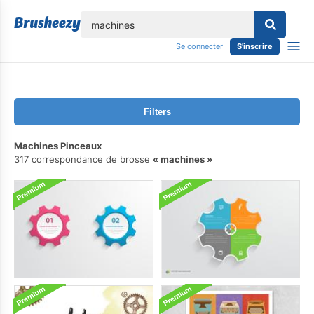
lose
Se connecter
S'inscrire
Filters
Machines Pinceaux
317 correspondance de brosse
machines