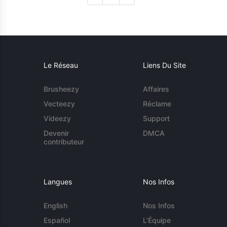
Le Réseau
Liens Du Site
Brusheezy
Affaires
Vecteezy
Réclame
Videezy
Support
Devenir
DMCA
contributeur
Langues
Nos Infos
English
Nos Infos
Español
L'Équipe