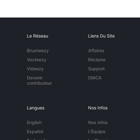
Le Réseau
Liens Du Site
Brusheezy
Affaires
Vecteezy
Réclame
Videezy
Support
Devenir
DMCA
contributeur
Langues
Nos Infos
English
Nos Infos
Español
L'Équipe