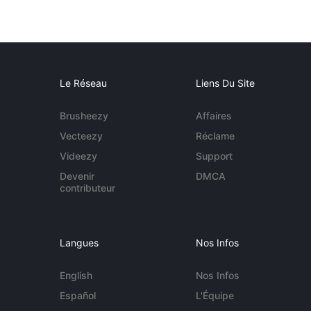
Le Réseau
Liens Du Site
Brusheezy
Affaires
Vecteezy
Réclame
Videezy
Support
Devenir
DMCA
contributeur
Langues
Nos Infos
English
Nos Infos
Español
L'Équipe