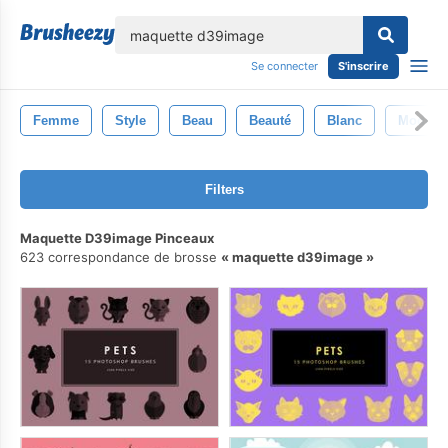
lose
Se connecter
S'inscrire
Femme
Style
Beau
Beauté
Blanc
Mode
Filters
Maquette D39image Pinceaux
623 correspondance de brosse
maquette d39image