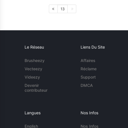
13
Le Réseau
Liens Du Site
Brusheezy
Affaires
Vecteezy
Réclame
Videezy
Support
Devenir
DMCA
contributeur
Langues
Nos Infos
English
Nos Infos