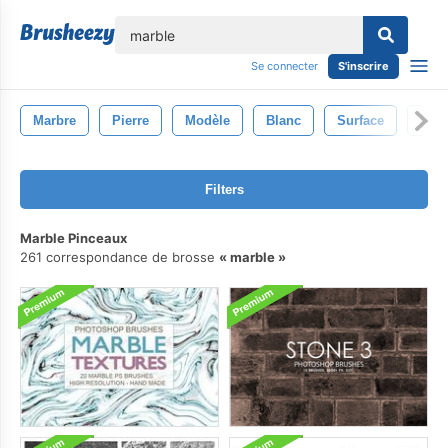
lose
Se connecter
S'inscrire
Marbre
Pierre
Modèle
Blanc
Surface
Abst
Filters
Marble Pinceaux
261 correspondance de brosse
marble