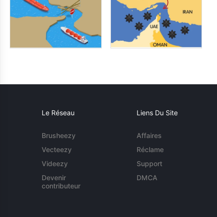
Le Réseau
Liens Du Site
Brusheezy
Affaires
Vecteezy
Réclame
Videezy
Support
Devenir
DMCA
contributeur