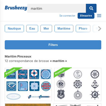
lose
Se connecter
S'inscrire
Nautique
Eau
Mer
Maritime
Phare
Maiso
Filters
Maritim Pinceaux
12 correspondance de brosse
maritim