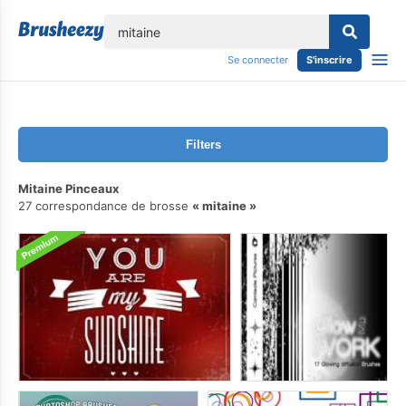
lose
Se connecter
S'inscrire
Filters
Mitaine Pinceaux
27 correspondance de brosse
mitaine