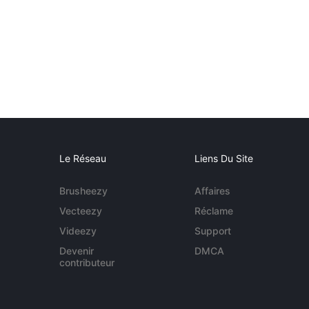
Le Réseau
Liens Du Site
Brusheezy
Affaires
Vecteezy
Réclame
Videezy
Support
Devenir
DMCA
contributeur