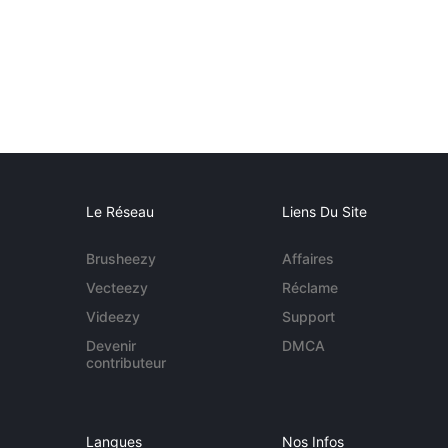
Le Réseau
Liens Du Site
Brusheezy
Affaires
Vecteezy
Réclame
Videezy
Support
Devenir
DMCA
contributeur
Langues
Nos Infos