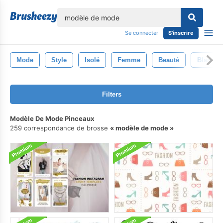
lose
Se connecter
S'inscrire
Mode
Style
Isolé
Femme
Beauté
Blanc
Filters
Modèle De Mode Pinceaux
259 correspondance de brosse
modèle de mode