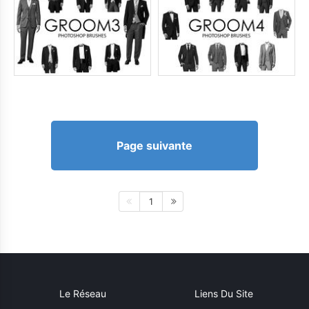
Page suivante
1
Le Réseau
Liens Du Site