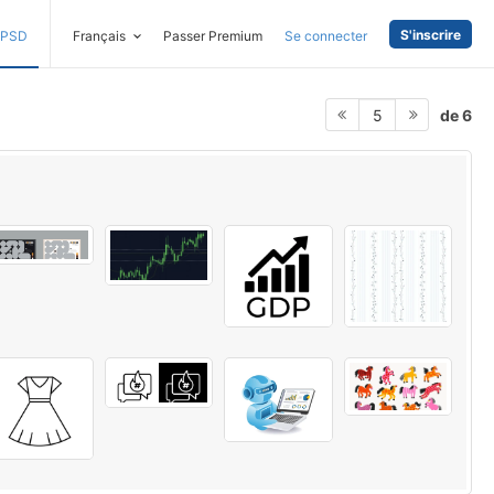
S'inscrire
PSD
Français
Passer Premium
Se connecter
de 6
5