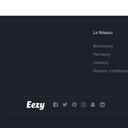
Le Réseau
Brusheezy
Vecteezy
Videezy
Devenir contribute