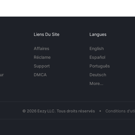
Liens Du Site
Langues
Affaires
English
Réclame
Español
Support
Português
ur
DMCA
Deutsch
More...
•
© 2026 Eezy LLC. Tous droits réservés
Conditions d'uti