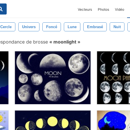
Vecteurs
Photos
Vidéo
Cercle
Univers
Foncé
Lune
Embrasé
Nuit
espondance de brosse
moonlight