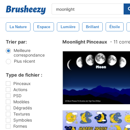
La Nature
Espace
Lumière
Brillant
Étoile
Trier par:
Moonlight Pinceaux
-
11 corr
Meilleure
correspondance
Plus récent
Type de fichier :
Pinceaux
Actions
PSD
Modèles
Dégradés
Textures
Symboles
Formes