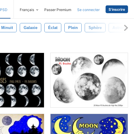
S'inscrire
PSD
Français
Passer Premium
Se connecter
Minuit
Galaxie
Éclat
Plein
Sphère
Astronomie