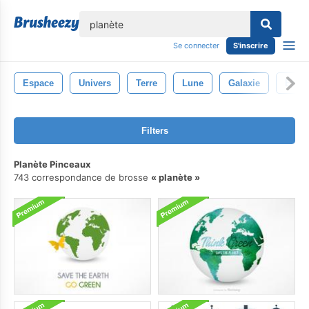
lose
Se connecter
S'inscrire
Espace
Univers
Terre
Lune
Galaxie
Étoil
Filters
Planète Pinceaux
743 correspondance de brosse
planète