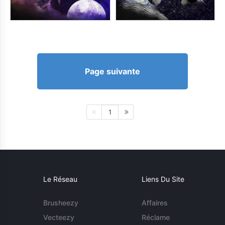
Page suivante
1
Le Réseau
Liens Du Site
Brusheezy
Affaires
Vecteezy
Réclame