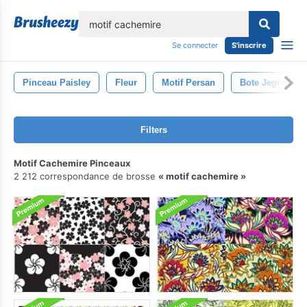
lose
Se connecter
S'inscrire
Pinceau Paisley
Fleur
Motif Persan
Bote Jeghe
Filters
Motif Cachemire Pinceaux
2 212 correspondance de brosse
motif cachemire