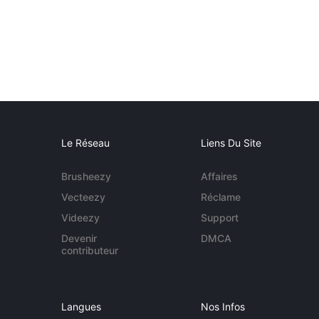
Le Réseau
Liens Du Site
Brusheezy
Affaires
Vecteezy
Réclame
Videezy
Support
Devenir
DMCA
contributeur
Langues
Nos Infos