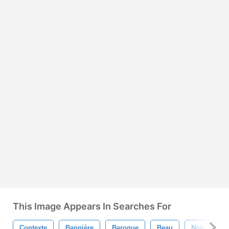
This Image Appears In Searches For
Contexte
Bannière
Baroque
Beau
Noir
L