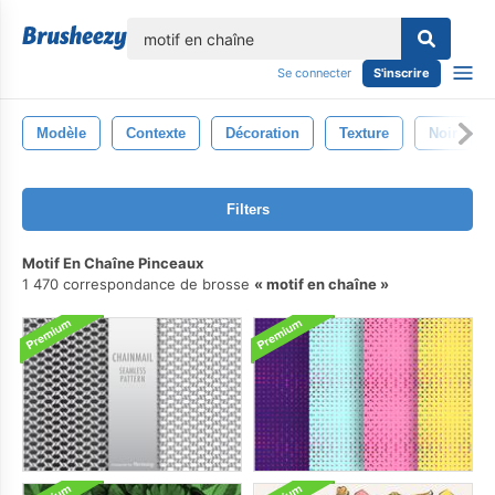
lose
Se connecter
S'inscrire
Modèle
Contexte
Décoration
Texture
Noir
Filters
Motif En Chaîne Pinceaux
1 470 correspondance de brosse
motif en chaîne