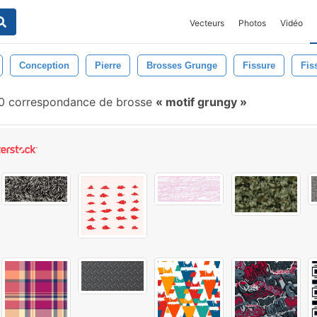
Vecteurs
Photos
Vidéo
Conception
Pierre
Brosses Grunge
Fissure
Fis
0 correspondance de brosse
motif grungy