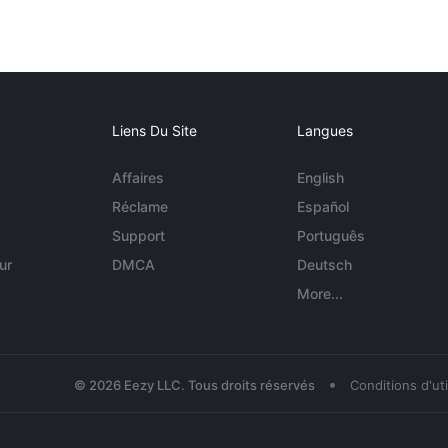
Liens Du Site
Langues
Affaires
English
Réclame
Español
Support
Português
ur
DMCA
Deutsch
More...
•
© 2026 Eezy LLC. Tous droits réservés
Conditions d'uti