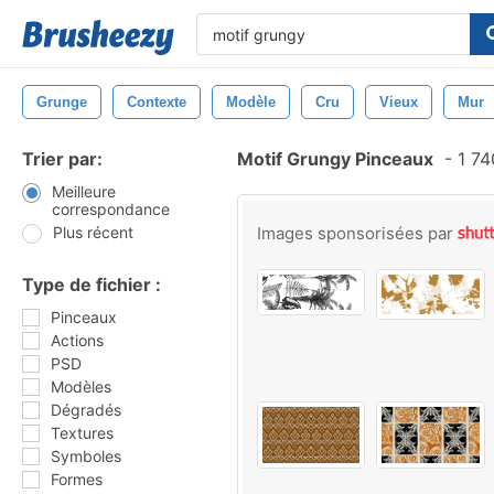
Grunge
Contexte
Modèle
Cru
Vieux
Mur
Trier par:
Motif Grungy Pinceaux
-
1 74
Meilleure
correspondance
Plus récent
Images sponsorisées par
Type de fichier :
Pinceaux
Actions
PSD
Modèles
Dégradés
Textures
Symboles
Formes