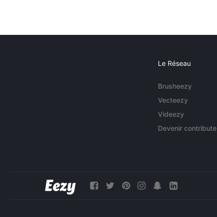
Le Réseau
Brusheezy
Vecteezy
Videezy
Devenir contribute