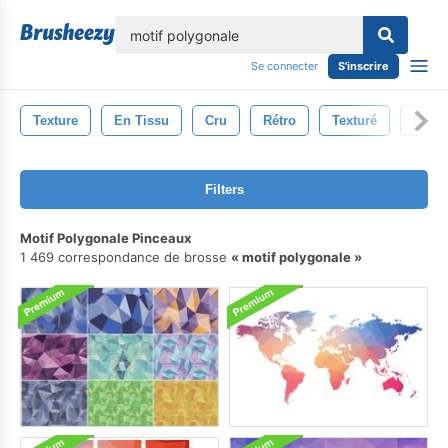
lose
Se connecter
S'inscrire
Texture
En Tissu
Cru
Rétro
Texturé
Modè
Filters
Motif Polygonale Pinceaux
1 469 correspondance de brosse
motif polygonale