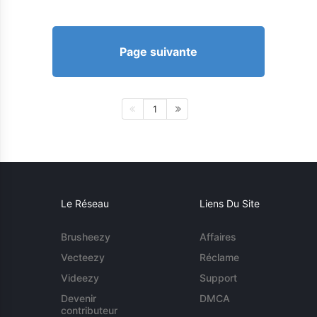
Page suivante
1
Le Réseau
Liens Du Site
Brusheezy
Affaires
Vecteezy
Réclame
Videezy
Support
Devenir
DMCA
contributeur