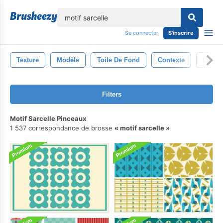
lose
Se connecter
S'inscrire
Texture
Modèle
Toile De Fond
Contexte
Cru
Filters
Motif Sarcelle Pinceaux
1 537 correspondance de brosse
motif sarcelle