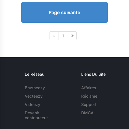
Page suivante
1
Le Réseau
Liens Du Site
Brusheezy
Affaires
Vecteezy
Réclame
Videezy
Support
Devenir
DMCA
contributeur