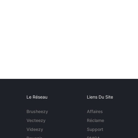
Le Réseau
Liens Du Site
Brusheezy
Affaires
Vecteezy
Réclame
Videezy
Support