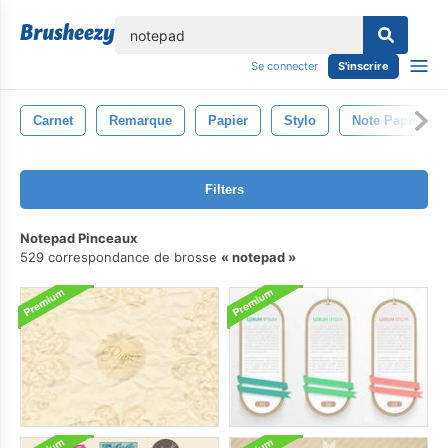
lose
Se connecter
S'inscrire
Carnet
Remarque
Papier
Stylo
Note Papier
Filters
Notepad Pinceaux
529 correspondance de brosse
notepad