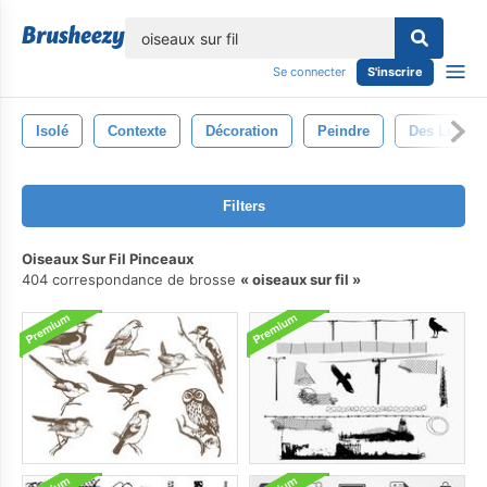
lose
Se connecter
S'inscrire
Isolé
Contexte
Décoration
Peindre
Des Lettres
Filters
Oiseaux Sur Fil Pinceaux
404 correspondance de brosse
oiseaux sur fil