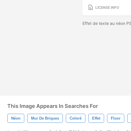
LICENSE INFO
Effet de texte au néon P
This Image Appears In Searches For
Néon
Mur De Briques
Coloré
Effet
Fluor