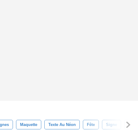
ignes
Maquette
Texte Au Néon
Fête
Signe
Sign