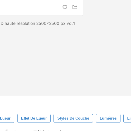
SD haute résolution 2500x2500 px vol.1
Lueur
Effet De Lueur
Styles De Couche
Lumières
L