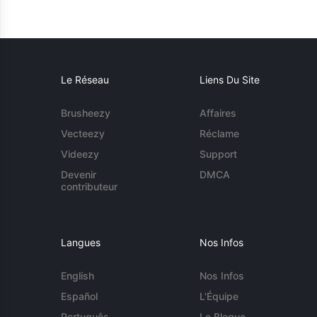
Le Réseau
Liens Du Site
Brusheezy
Affaires
Vecteezy
Réclame
Videezy
Support
Devenir
DMCA
contributeur
Langues
Nos Infos
English
Nos Infos
Español
L'Équipe
Português
Le Blogue