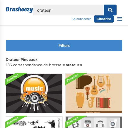
lose
Se connecter
S'inscrire
Filters
Orateur Pinceaux
186 correspondance de brosse
orateur