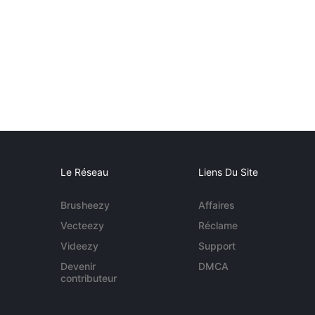
Le Réseau
Liens Du Site
Brusheezy
Affaires
Vecteezy
Réclame
Videezy
Support
Devenir
DMCA
contributeur