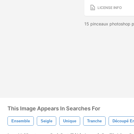
LICENSE INFO
15 pinceaux photoshop pai
This Image Appears In Searches For
Ensemble
Seigle
Unique
Tranche
Découpé En