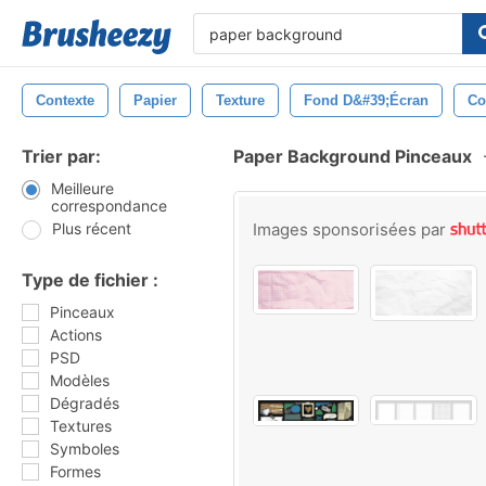
Contexte
Papier
Texture
Fond D&#39;écran
Co
Trier par:
Paper Background Pinceaux
Meilleure
correspondance
Plus récent
Images sponsorisées par
Type de fichier :
Pinceaux
Actions
PSD
Modèles
Dégradés
Textures
Symboles
Formes