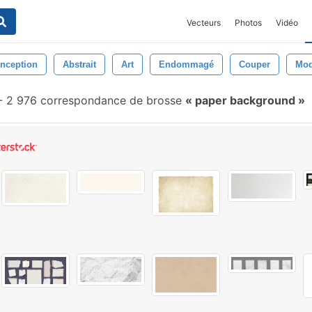
Vecteurs
Photos
Vidéo
nception
Abstrait
Art
Endommagé
Couper
Mod
-
2 976 correspondance de brosse
paper background