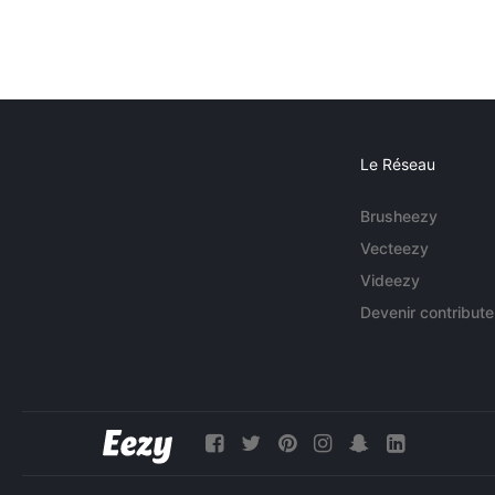
Le Réseau
Brusheezy
Vecteezy
Videezy
Devenir contribute