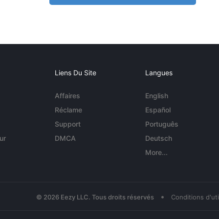
Liens Du Site
Langues
Affaires
English
Réclame
Español
Support
Português
ur
DMCA
Deutsch
More...
•
© 2026 Eezy LLC. Tous droits réservés
Conditions d'uti