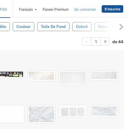
S'inscrire
PSD
Français
Passer Premium
Se connecter
èle
Couleur
Toile De Fond
Coloré
Blanc
Déchi
de 44
1