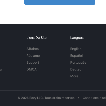
Liens Du Site
Langues
Affaires
English
Réclame
Español
Support
Português
ur
DMCA
Deutsch
More...
•
© 2026 Eezy LLC. Tous droits réservés
Conditions d'uti