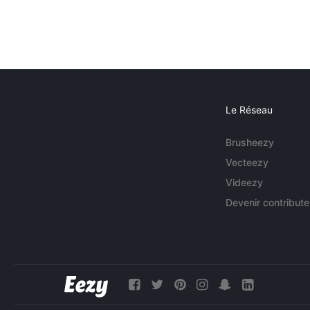
Le Réseau
Brusheezy
Vecteezy
Videezy
Devenir contribute