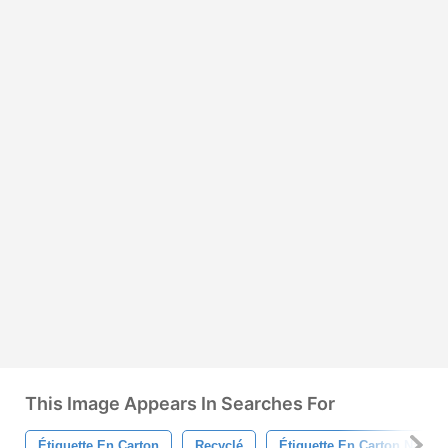
This Image Appears In Searches For
Étiquette En Carton
Recyclé
Étiquette En Carton Naturel