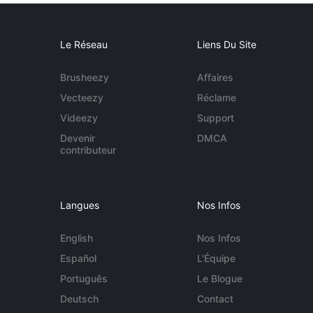
Le Réseau
Liens Du Site
Brusheezy
Affaires
Vecteezy
Réclame
Videezy
Support
Devenir
DMCA
contributeur
Langues
Nos Infos
English
Nos Infos
Español
L'Équipe
Português
Le Blogue
Deutsch
Contact