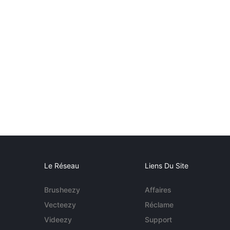
Le Réseau
Liens Du Site
Brusheezy
Affaires
Vecteezy
Réclame
Videezy
Support