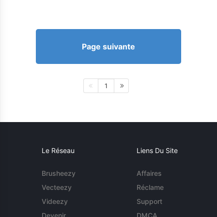
Page suivante
1
Le Réseau
Liens Du Site
Brusheezy
Affaires
Vecteezy
Réclame
Videezy
Support
Devenir
DMCA