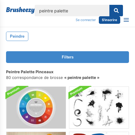
lose
Se connecter
S'inscrire
Peindre
Filters
Peintre Palette Pinceaux
80 correspondance de brosse
peintre palette