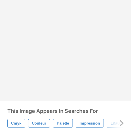
This Image Appears In Searches For
Cmyk
Couleur
Palette
Impression
L&#39;impr