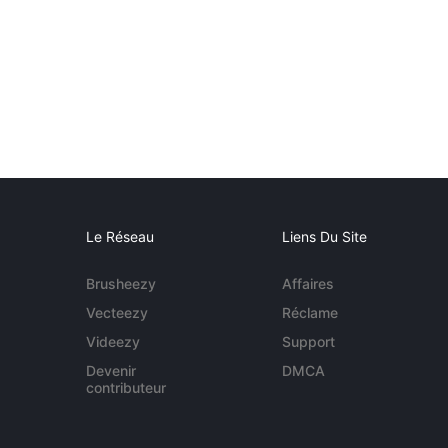
Le Réseau
Liens Du Site
Brusheezy
Affaires
Vecteezy
Réclame
Videezy
Support
Devenir
DMCA
contributeur