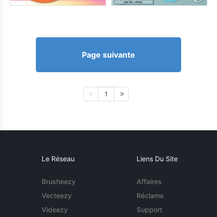
Page suivante
1
Le Réseau
Liens Du Site
Brusheezy
Affaires
Vecteezy
Réclame
Videezy
Support