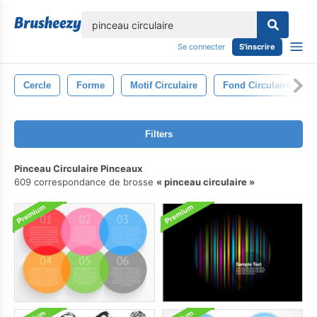
lose
Se connecter
S'inscrire
Cercle
Forme
Motif Circulaire
Fond Circulaire
Filters
Pinceau Circulaire Pinceaux
609 correspondance de brosse
pinceau circulaire