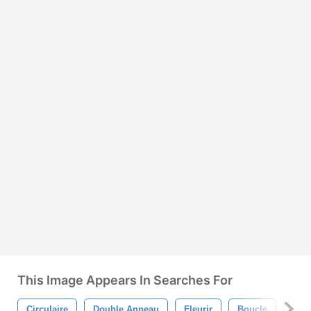
This Image Appears In Searches For
Circulaire
Double Anneau
Fleurir
Boucle
Bag