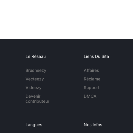
Le Réseau
Liens Du Site
Brusheezy
Affaires
Vecteezy
Réclame
Videezy
Support
Devenir
DMCA
contributeur
Langues
Nos Infos