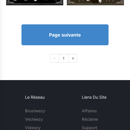
Page suivante
1
Le Réseau
Liens Du Site
Brusheezy
Affaires
Vecteezy
Réclame
Videezy
Support