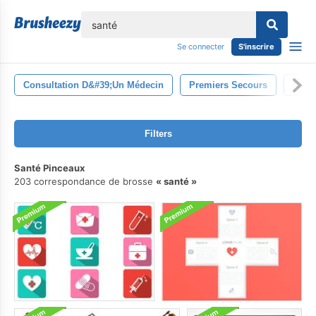
lose
Se connecter
S'inscrire
Consultation D&#39;un Médecin
Premiers Secours
Médi
Filters
Santé Pinceaux
203 correspondance de brosse
santé