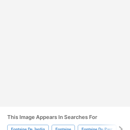
This Image Appears In Searches For
Fontaine De Jardin
Fontaine
Fontaine Du Parc
Scu