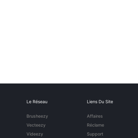
Le Réseau
Liens Du Site
Brusheezy
Affaires
Vecteezy
Réclame
Videezy
Support