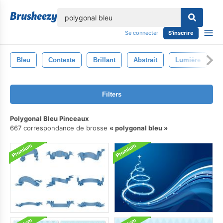
lose
Se connecter
S'inscrire
Bleu
Contexte
Brillant
Abstrait
Lumière
C
Filters
Polygonal Bleu Pinceaux
667 correspondance de brosse
polygonal bleu