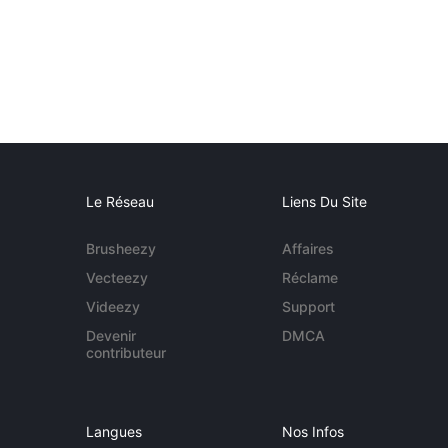
Le Réseau
Liens Du Site
Brusheezy
Affaires
Vecteezy
Réclame
Videezy
Support
Devenir
DMCA
contributeur
Langues
Nos Infos