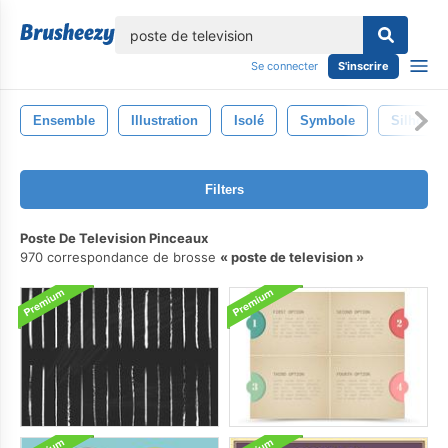
lose
Se connecter
S'inscrire
Ensemble
Illustration
Isolé
Symbole
Silhouett
Filters
Poste De Television Pinceaux
970 correspondance de brosse
poste de television