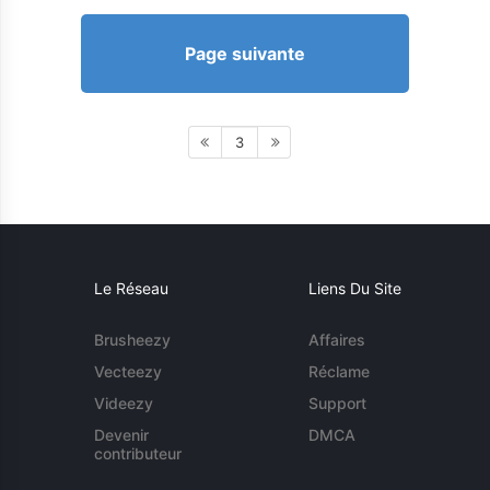
Page suivante
3
Le Réseau
Liens Du Site
Brusheezy
Affaires
Vecteezy
Réclame
Videezy
Support
Devenir
DMCA
contributeur