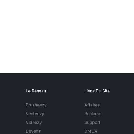
Le Réseau
Liens Du Site
Brusheezy
Affaires
Vecteezy
Réclame
Videezy
Support
Devenir
DMCA