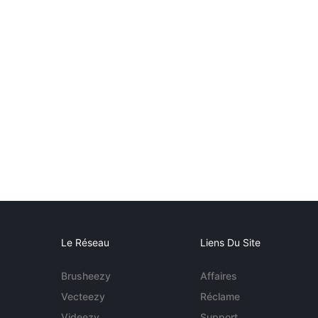
Le Réseau
Liens Du Site
Brusheezy
Affaires
Vecteezy
Réclame
Videezy
Support