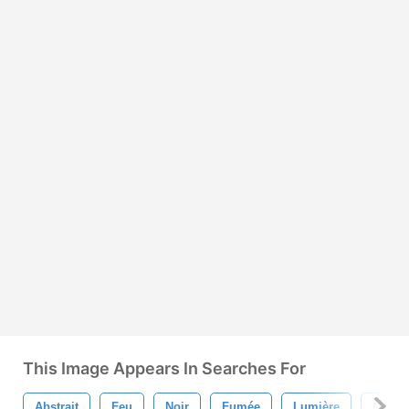
This Image Appears In Searches For
Abstrait
Feu
Noir
Fumée
Lumière
Modèl