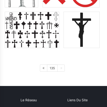
135
Le Réseau
Liens Du Site