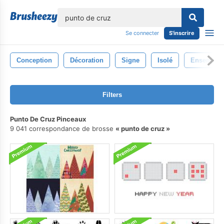
lose
Se connecter
S'inscrire
Conception
Décoration
Signe
Isolé
Ensemble
Filters
Punto De Cruz Pinceaux
9 041 correspondance de brosse
punto de cruz