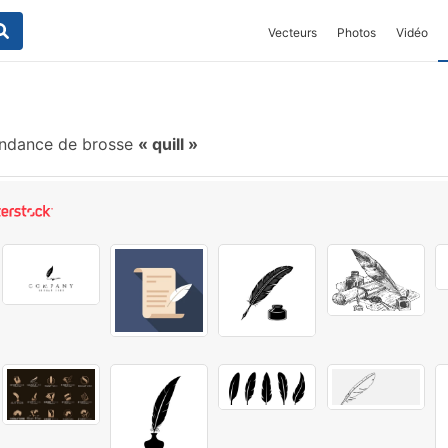
Vecteurs
Photos
Vidéo
ndance de brosse
quill