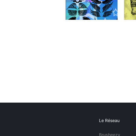
Le Réseau
Brusheezy