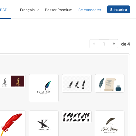
S'inscrire
PSD
Français
Passer Premium
Se connecter
de 4
1