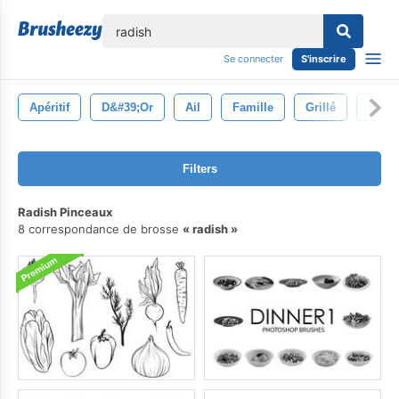
lose
Se connecter
S'inscrire
Apéritif
D&#39;or
Ail
Famille
Grillé
Main
Filters
Radish Pinceaux
8 correspondance de brosse
radish