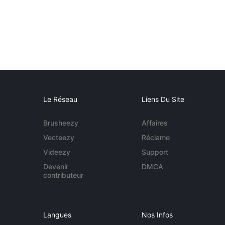
Le Réseau
Liens Du Site
Brusheezy
Affaires
Vecteezy
Réclame
Videezy
Support
Devenir
DMCA
contributeur
Langues
Nos Infos