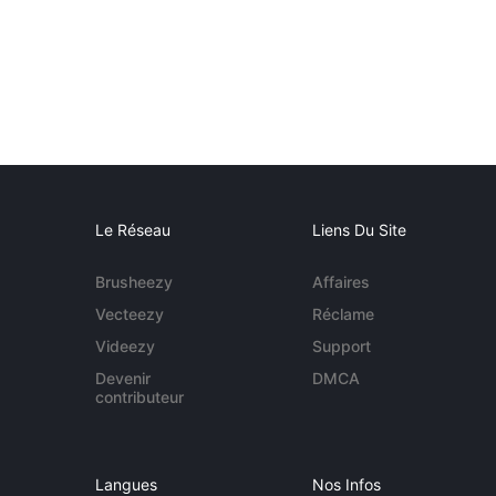
Le Réseau
Liens Du Site
Brusheezy
Affaires
Vecteezy
Réclame
Videezy
Support
Devenir
DMCA
contributeur
Langues
Nos Infos