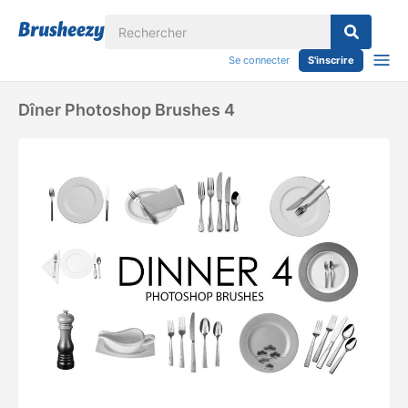
Se connecter
S'inscrire
Dîner Photoshop Brushes 4