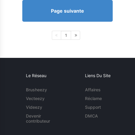
Page suivante
1
Le Réseau
Liens Du Site
Brusheezy
Affaires
Vecteezy
Réclame
Videezy
Support
Devenir
DMCA
contributeur