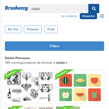
lose
Se connecter
S'inscrire
Du Vin
Pomme
Fruit
Filters
Raisin Pinceaux
165 correspondance de brosse
raisin