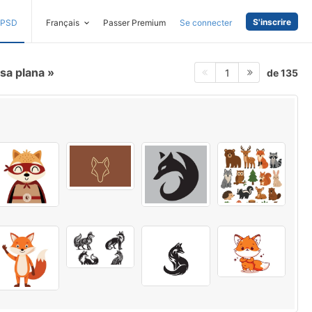
S'inscrire
PSD
Français
Passer Premium
Se connecter
osa plana
de 135
1