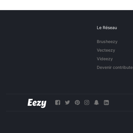
Le Réseau
Brusheezy
Vecteezy
Videezy
Devenir contribute