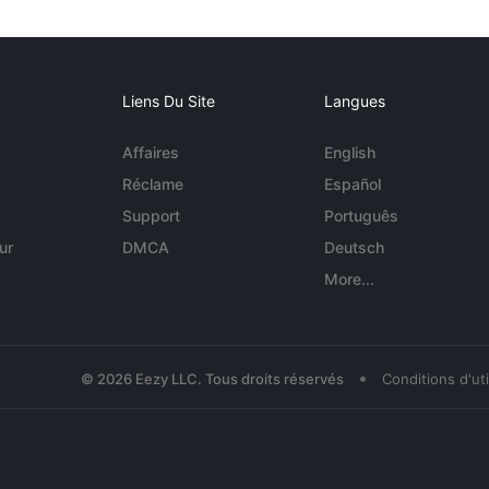
Liens Du Site
Langues
Affaires
English
Réclame
Español
Support
Português
ur
DMCA
Deutsch
More...
•
© 2026 Eezy LLC. Tous droits réservés
Conditions d'uti